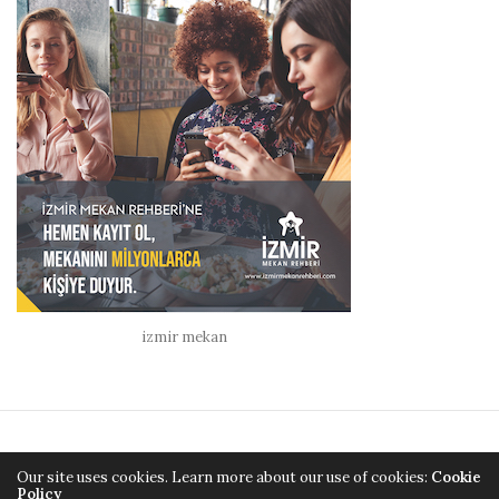
izmir mekan
ANA SAYFA
GÜZELLIK
MODA
KÜLTÜR & SANAT
Our site uses cookies. Learn more about our use of cookies:
Cookie
Policy
ÜNLÜLER
YEME & İÇME
SAĞLIK VE YAŞAM
ALIŞVERIŞ