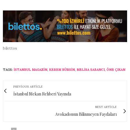
bilettos
TAGS:
ISTANBUL MAGAZIN
,
KEREM BÜRSIN
,
MELISA SABANCI
,
ÖNE ÇIKAN
PREVIOUS ARTICLE
İstanbul Mekan Rehberi Yayında
NEXT ARTICLE
Avokadonun Bilinmeyen Faydaları