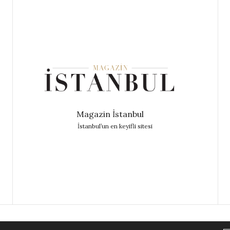
Magazin İstanbul
İstanbul’un en keyifli sitesi
MODA
KÜLTÜR & SANAT
ÜNLÜLER
YEME & İÇME
SAĞLI