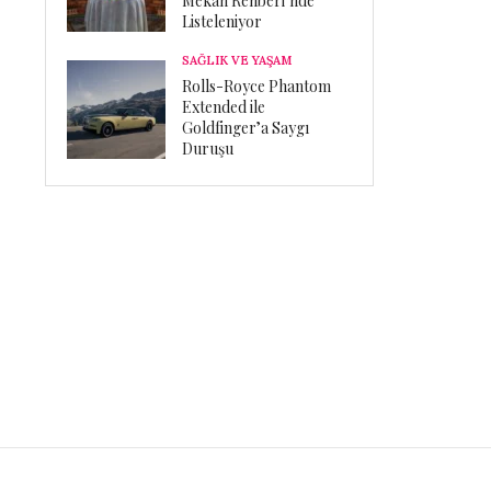
Mekan Rehberi’nde
Listeleniyor
SAĞLIK VE YAŞAM
Rolls-Royce Phantom
Extended ile
Goldfinger’a Saygı
Duruşu