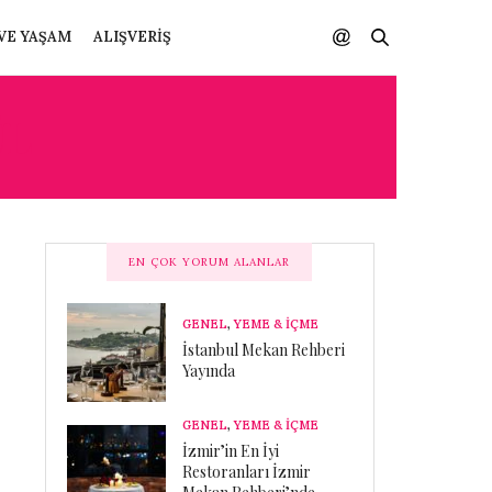
VE YAŞAM
ALIŞVERIŞ
ÜL
EN ÇOK YORUM ALANLAR
GENEL
,
YEME & İÇME
İstanbul Mekan Rehberi
Yayında
GENEL
,
YEME & İÇME
İzmir’in En İyi
Restoranları İzmir