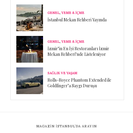
GENEL
,
YEME & İÇME
İstanbul Mekan Rehberi Yayında
GENEL
,
YEME & İÇME
İzmir’in En İyi Restoranları İzmir
Mekan Rehberi’nde Listeleniyor
SAĞLIK VE YAŞAM
Rolls-Royce Phantom Extended ile
Goldfinger’a Saygı Duruşu
MAGAZIN İSTANBUL’DA ARAYIN