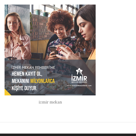
izmir mekan
ANA SAYFA
GÜZELLIK
MODA
KÜLTÜR & SANAT